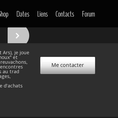
Shop
Dates
Liens
Contacts
Forum
 Ars), je joue
noux" et
breuvachons,
Me contacter
 rencontres
s au trad
ages,
e d'achats