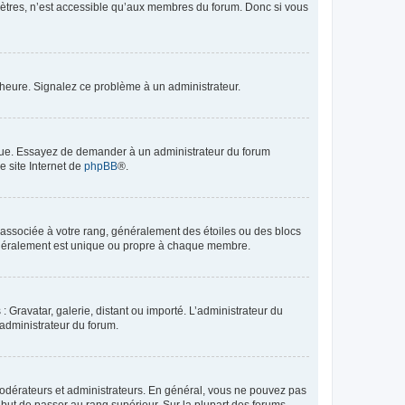
mètres, n’est accessible qu’aux membres du forum. Donc si vous
 l’heure. Signalez ce problème à un administrateur.
angue. Essayez de demander à un administrateur du forum
e site Internet de
phpBB
®.
e associée à votre rang, généralement des étoiles ou des blocs
généralement est unique ou propre à chaque membre.
: Gravatar, galerie, distant ou importé. L’administrateur du
 administrateur du forum.
modérateurs et administrateurs. En général, vous ne pouvez pas
l but de passer au rang supérieur. Sur la plupart des forums,