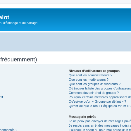
alot
, d'échange et de partage
s fréquemment)
Niveaux d’utilisateurs et groupes
Que sont les administrateurs ?
Que sont les modérateurs ?
Que sont les groupes d’utilisateurs ?
Où trouver la liste des groupes d’utilisateur
Comment devenir chef de groupe ?
 ?!
Pourquoi certains membres apparaissent dan
Qu’est-ce qu’un « Groupe par défaut » ?
Qu’est-ce que le lien « L’équipe du forum » 
Messagerie privée
Je ne peux pas envoyer de messages privé
Je reçois sans arrêt des messages indésira
 connectés ?
J’ai reçu un spam ou un e-mail abusif d’un