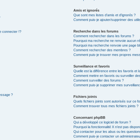
Amis et ignorés
Que sont mes listes d’amis et d’ignorés ?
?
Comment puis-je ajouter/supprimer des utilis
Recherche dans les forums
 connecter !?
Comment rechercher dans les forums ?
Pourquoi ma recherche ne renvoie aucun ré
Pourquoi ma recherche renvoie une page bl
Comment rechercher des membres ?
Comment puis-je trouver mes propres mess
Surveillance et favoris
Quelle est la différence entre les favoris et l
Comment mettre en favoris ou surveiller des
Comment surveiller des forums ?
Comment puis-je supprimer mes surveillanc
message ?
Fichiers joints
Quels fichiers joints sont autorisés sur ce f
Comment trouver tous mes fichiers joints ?
Concernant phpBB
Qui a développé ce logiciel de forum ?
Pourquoi la fonctionnalité X n’est pas dispon
Qui contacter pour les abus ou les questio
Comment puis-je contacter un administrateu