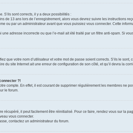
 S’ils sont corrects, il y a deux possibilités :
ins de 13 ans lors de l’enregistrement, alors vous devrez suivre les instructions r
me ou par un administrateur avant que vous puissiez vous connecter. Cette informat
 une adresse incorrecte ou que l’e-mail ait été traité par un filtre anti-spam. Si vou
iez que votre nom d’utilisateur et votre mot de passe soient corrects. S’ils le sont,
e du site Internet ait une erreur de configuration de son côté, et qu’il devra la corri
 connecter ?!
votre compte. En effet, il est courant de supprimer régulièrement les membres ne pos
ur le forum.
 récupéré, il peut facilement être réinitialisé. Pour ce faire, rendez vous sur la p
uveau vous connecter.
passe, contactez un administrateur du forum.