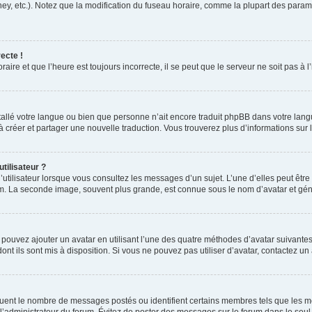
ney, etc.). Notez que la modification du fuseau horaire, comme la plupart des para
ecte !
aire et que l’heure est toujours incorrecte, il se peut que le serveur ne soit pas à
installé votre langue ou bien que personne n’ait encore traduit phpBB dans votre l
s à créer et partager une nouvelle traduction. Vous trouverez plus d’informations sur l
tilisateur ?
utilisateur lorsque vous consultez les messages d’un sujet. L’une d’elles peut êtr
rum. La seconde image, souvent plus grande, est connue sous le nom d’avatar et 
s pouvez ajouter un avatar en utilisant l’une des quatre méthodes d’avatar suivantes 
ont ils sont mis à disposition. Si vous ne pouvez pas utiliser d’avatar, contactez un
iquent le nombre de messages postés ou identifient certains membres tels que les 
ar l’administrateur du forum. Évitez de poster des messages sur le forum dans le seu