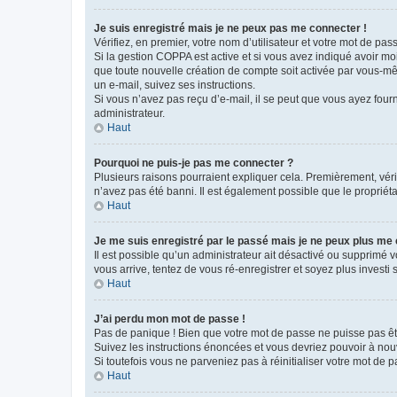
Je suis enregistré mais je ne peux pas me connecter !
Vérifiez, en premier, votre nom d’utilisateur et votre mot de passe.
Si la gestion COPPA est active et si vous avez indiqué avoir mo
que toute nouvelle création de compte soit activée par vous-mê
un e-mail, suivez ses instructions.
Si vous n’avez pas reçu d’e-mail, il se peut que vous ayez fourni
administrateur.
Haut
Pourquoi ne puis-je pas me connecter ?
Plusieurs raisons pourraient expliquer cela. Premièrement, vérif
n’avez pas été banni. Il est également possible que le propriétair
Haut
Je me suis enregistré par le passé mais je ne peux plus me
Il est possible qu’un administrateur ait désactivé ou supprimé 
vous arrive, tentez de vous ré-enregistrer et soyez plus investi s
Haut
J’ai perdu mon mot de passe !
Pas de panique ! Bien que votre mot de passe ne puisse pas être
Suivez les instructions énoncées et vous devriez pouvoir à no
Si toutefois vous ne parveniez pas à réinitialiser votre mot de 
Haut