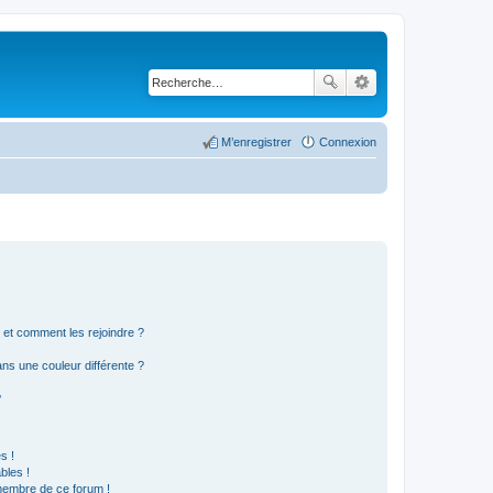
M’enregistrer
Connexion
s et comment les rejoindre ?
s une couleur différente ?
?
s !
bles !
 membre de ce forum !