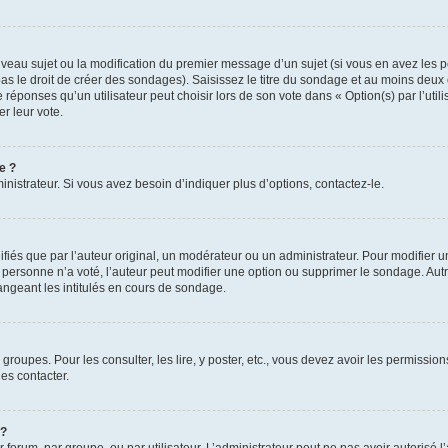
ouveau sujet ou la modification du premier message d’un sujet (si vous en avez les p
 le droit de créer des sondages). Saisissez le titre du sondage et au moins deux o
onses qu’un utilisateur peut choisir lors de son vote dans « Option(s) par l’utilis
er leur vote.
e ?
istrateur. Si vous avez besoin d’indiquer plus d’options, contactez-le.
s que par l’auteur original, un modérateur ou un administrateur. Pour modifier u
Si personne n’a voté, l’auteur peut modifier une option ou supprimer le sondage. Au
ngeant les intitulés en cours de sondage.
 groupes. Pour les consulter, les lire, y poster, etc., vous devez avoir les permissi
es contacter.
 ?
r forum, par groupe, ou par utilisateur. L’administrateur peut ne pas avoir autorisé l