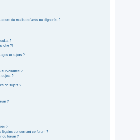
ateurs de ma liste d’amis ou d’ignorés ?
sultat ?
anche ?!
ages et sujets ?
a surveillance ?
 sujets ?
es de sujets ?
orum ?
ible ?
ns légales concernant ce forum ?
r du forum ?