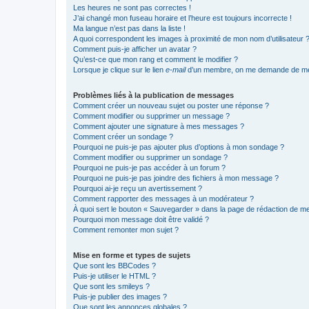
Les heures ne sont pas correctes !
J’ai changé mon fuseau horaire et l’heure est toujours incorrecte !
Ma langue n’est pas dans la liste !
A quoi correspondent les images à proximité de mon nom d’utilisateur 
Comment puis-je afficher un avatar ?
Qu’est-ce que mon rang et comment le modifier ?
Lorsque je clique sur le lien
e-mail
d’un membre, on me demande de me
Problèmes liés à la publication de messages
Comment créer un nouveau sujet ou poster une réponse ?
Comment modifier ou supprimer un message ?
Comment ajouter une signature à mes messages ?
Comment créer un sondage ?
Pourquoi ne puis-je pas ajouter plus d’options à mon sondage ?
Comment modifier ou supprimer un sondage ?
Pourquoi ne puis-je pas accéder à un forum ?
Pourquoi ne puis-je pas joindre des fichiers à mon message ?
Pourquoi ai-je reçu un avertissement ?
Comment rapporter des messages à un modérateur ?
À quoi sert le bouton « Sauvegarder » dans la page de rédaction de 
Pourquoi mon message doit être validé ?
Comment remonter mon sujet ?
Mise en forme et types de sujets
Que sont les BBCodes ?
Puis-je utiliser le HTML ?
Que sont les smileys ?
Puis-je publier des images ?
Que sont les annonces globales ?