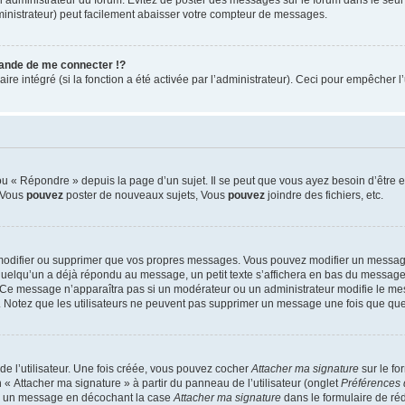
ministrateur) peut facilement abaisser votre compteur de messages.
nde de me connecter !?
 intégré (si la fonction a été activée par l’administrateur). Ceci pour empêcher l’uti
 « Répondre » depuis la page d’un sujet. Il se peut que vous ayez besoin d’être e
: Vous
pouvez
poster de nouveaux sujets, Vous
pouvez
joindre des fichiers, etc.
modifier ou supprimer que vos propres messages. Vous pouvez modifier un message
lqu’un a déjà répondu au message, un petit texte s’affichera en bas du message ind
n. Ce message n’apparaîtra pas si un modérateur ou un administrateur modifie le mes
ive. Notez que les utilisateurs ne peuvent pas supprimer un message une fois que qu
e l’utilisateur. Une fois créée, vous pouvez cocher
Attacher ma signature
sur le fo
 « Attacher ma signature » à partir du panneau de l’utilisateur (onglet
Préférences 
 à un message en décochant la case
Attacher ma signature
dans le formulaire de ré