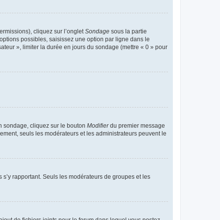
ermissions), cliquez sur l’onglet
Sondage
sous la partie
ptions possibles, saisissez une option par ligne dans le
ateur », limiter la durée en jours du sondage (mettre « 0 » pour
n sondage, cliquez sur le bouton
Modifier
du premier message
trement, seuls les modérateurs et les administrateurs peuvent le
ons s’y rapportant. Seuls les modérateurs de groupes et les
’ajout de fichiers joints pour le forum dans lequel vous postez,