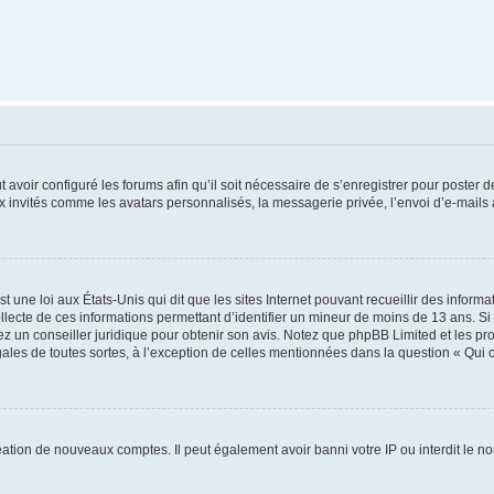
t avoir configuré les forums afin qu’il soit nécessaire de s’enregistrer pour poster
x invités comme les avatars personnalisés, la messagerie privée, l’envoi d’e-mails
t une loi aux États-Unis qui dit que les sites Internet pouvant recueillir des infor
ollecte de ces informations permettant d’identifier un mineur de moins de 13 ans. S
tez un conseiller juridique pour obtenir son avis. Notez que phpBB Limited et les pr
gales de toutes sortes, à l’exception de celles mentionnées dans la question « Qui
réation de nouveaux comptes. Il peut également avoir banni votre IP ou interdit le no