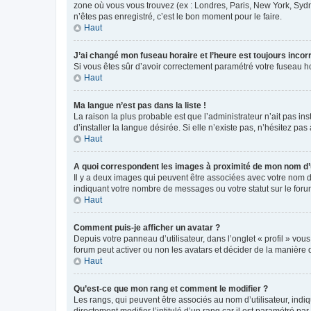
zone où vous vous trouvez (ex : Londres, Paris, New York, Syd
n’êtes pas enregistré, c’est le bon moment pour le faire.
Haut
J’ai changé mon fuseau horaire et l’heure est toujours incorr
Si vous êtes sûr d’avoir correctement paramétré votre fuseau hor
Haut
Ma langue n’est pas dans la liste !
La raison la plus probable est que l’administrateur n’ait pas 
d’installer la langue désirée. Si elle n’existe pas, n’hésitez pa
Haut
A quoi correspondent les images à proximité de mon nom d’u
Il y a deux images qui peuvent être associées avec votre nom d’
indiquant votre nombre de messages ou votre statut sur le fo
Haut
Comment puis-je afficher un avatar ?
Depuis votre panneau d’utilisateur, dans l’onglet « profil » vou
forum peut activer ou non les avatars et décider de la manière d
Haut
Qu’est-ce que mon rang et comment le modifier ?
Les rangs, qui peuvent être associés au nom d’utilisateur, ind
directement modifier l’intitulé d’un rang car il est paramétré p