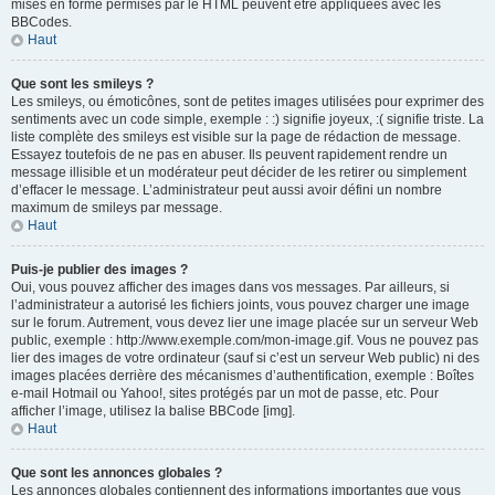
mises en forme permises par le HTML peuvent être appliquées avec les
BBCodes.
Haut
Que sont les smileys ?
Les smileys, ou émoticônes, sont de petites images utilisées pour exprimer des
sentiments avec un code simple, exemple : :) signifie joyeux, :( signifie triste. La
liste complète des smileys est visible sur la page de rédaction de message.
Essayez toutefois de ne pas en abuser. Ils peuvent rapidement rendre un
message illisible et un modérateur peut décider de les retirer ou simplement
d’effacer le message. L’administrateur peut aussi avoir défini un nombre
maximum de smileys par message.
Haut
Puis-je publier des images ?
Oui, vous pouvez afficher des images dans vos messages. Par ailleurs, si
l’administrateur a autorisé les fichiers joints, vous pouvez charger une image
sur le forum. Autrement, vous devez lier une image placée sur un serveur Web
public, exemple : http://www.exemple.com/mon-image.gif. Vous ne pouvez pas
lier des images de votre ordinateur (sauf si c’est un serveur Web public) ni des
images placées derrière des mécanismes d’authentification, exemple : Boîtes
e-mail Hotmail ou Yahoo!, sites protégés par un mot de passe, etc. Pour
afficher l’image, utilisez la balise BBCode [img].
Haut
Que sont les annonces globales ?
Les annonces globales contiennent des informations importantes que vous