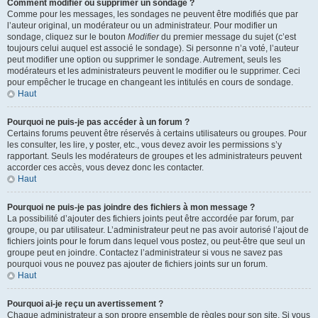
Comment modifier ou supprimer un sondage ?
Comme pour les messages, les sondages ne peuvent être modifiés que par
l’auteur original, un modérateur ou un administrateur. Pour modifier un
sondage, cliquez sur le bouton
Modifier
du premier message du sujet (c’est
toujours celui auquel est associé le sondage). Si personne n’a voté, l’auteur
peut modifier une option ou supprimer le sondage. Autrement, seuls les
modérateurs et les administrateurs peuvent le modifier ou le supprimer. Ceci
pour empêcher le trucage en changeant les intitulés en cours de sondage.
Haut
Pourquoi ne puis-je pas accéder à un forum ?
Certains forums peuvent être réservés à certains utilisateurs ou groupes. Pour
les consulter, les lire, y poster, etc., vous devez avoir les permissions s’y
rapportant. Seuls les modérateurs de groupes et les administrateurs peuvent
accorder ces accès, vous devez donc les contacter.
Haut
Pourquoi ne puis-je pas joindre des fichiers à mon message ?
La possibilité d’ajouter des fichiers joints peut être accordée par forum, par
groupe, ou par utilisateur. L’administrateur peut ne pas avoir autorisé l’ajout de
fichiers joints pour le forum dans lequel vous postez, ou peut-être que seul un
groupe peut en joindre. Contactez l’administrateur si vous ne savez pas
pourquoi vous ne pouvez pas ajouter de fichiers joints sur un forum.
Haut
Pourquoi ai-je reçu un avertissement ?
Chaque administrateur a son propre ensemble de règles pour son site. Si vous