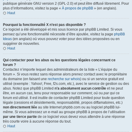
publique générale GNU version 2 (GPL-2.0) et peut être diffusé librement. Pour
plus d’informations, visitez la page «
À propos de phpBB
» (en anglais).
Haut
Pourquoi la fonctionnalité X n’est pas disponible ?
Ce logiciel a été développé et mis sous licence par phpBB Limited. Si vous
pensez qu’une fonctionnalité nécessite d’être ajoutée, visitez la page
phpBB
Ideas
(en anglais) où vous pouvez voter pour des idées proposées ou en
suggérer de nouvelles.
Haut
Qui contacter pour les abus ou les questions légales concernant ce
forum ?
Contactez n’importe lequel des administrateurs de la liste « L’équipe du
forum ». Si vous restez sans réponse alors prenez contact avec le propriétaire
du domaine (en faisant une
recherche sur whois
) ou si un service gratuit est
utilisé (exemple : Yahoo!, Free, f2s.com, etc.), avec le service de gestion ou des
abus. Notez que phpBB Limited
n’a absolument aucun contrôle
et ne peut
être, en aucun cas, tenu pour responsable sur
comment
,
où
ou
par qui
ce
forum est utilisé. Il est inutile de contacter phpBB Limited pour toute question
légale (cessions et désistements, responsabilité, propos diffamatoires, etc.)
non directement liée
au site Internet phpbb.com ou au logiciel phpBB lui-
même. Si vous adressez un e-mail au groupe phpBB à propos de l’utilisation
par une tierce partie
de ce logiciel vous devez vous attendre à une réponse
très courte voire à aucune réponse du tout.
Haut