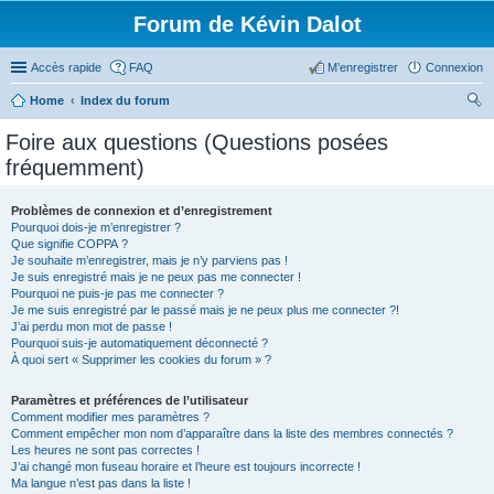
Forum de Kévin Dalot
Accès rapide
FAQ
M’enregistrer
Connexion
Home
Index du forum
ec
Foire aux questions (Questions posées
her
fréquemment)
ch
er
Problèmes de connexion et d’enregistrement
Pourquoi dois-je m’enregistrer ?
Que signifie COPPA ?
Je souhaite m’enregistrer, mais je n’y parviens pas !
Je suis enregistré mais je ne peux pas me connecter !
Pourquoi ne puis-je pas me connecter ?
Je me suis enregistré par le passé mais je ne peux plus me connecter ?!
J’ai perdu mon mot de passe !
Pourquoi suis-je automatiquement déconnecté ?
À quoi sert « Supprimer les cookies du forum » ?
Paramètres et préférences de l’utilisateur
Comment modifier mes paramètres ?
Comment empêcher mon nom d’apparaître dans la liste des membres connectés ?
Les heures ne sont pas correctes !
J’ai changé mon fuseau horaire et l’heure est toujours incorrecte !
Ma langue n’est pas dans la liste !