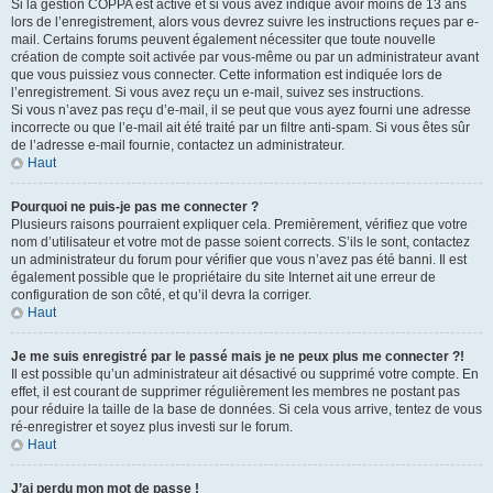
Si la gestion COPPA est active et si vous avez indiqué avoir moins de 13 ans
lors de l’enregistrement, alors vous devrez suivre les instructions reçues par e-
mail. Certains forums peuvent également nécessiter que toute nouvelle
création de compte soit activée par vous-même ou par un administrateur avant
que vous puissiez vous connecter. Cette information est indiquée lors de
l’enregistrement. Si vous avez reçu un e-mail, suivez ses instructions.
Si vous n’avez pas reçu d’e-mail, il se peut que vous ayez fourni une adresse
incorrecte ou que l’e-mail ait été traité par un filtre anti-spam. Si vous êtes sûr
de l’adresse e-mail fournie, contactez un administrateur.
Haut
Pourquoi ne puis-je pas me connecter ?
Plusieurs raisons pourraient expliquer cela. Premièrement, vérifiez que votre
nom d’utilisateur et votre mot de passe soient corrects. S’ils le sont, contactez
un administrateur du forum pour vérifier que vous n’avez pas été banni. Il est
également possible que le propriétaire du site Internet ait une erreur de
configuration de son côté, et qu’il devra la corriger.
Haut
Je me suis enregistré par le passé mais je ne peux plus me connecter ?!
Il est possible qu’un administrateur ait désactivé ou supprimé votre compte. En
effet, il est courant de supprimer régulièrement les membres ne postant pas
pour réduire la taille de la base de données. Si cela vous arrive, tentez de vous
ré-enregistrer et soyez plus investi sur le forum.
Haut
J’ai perdu mon mot de passe !