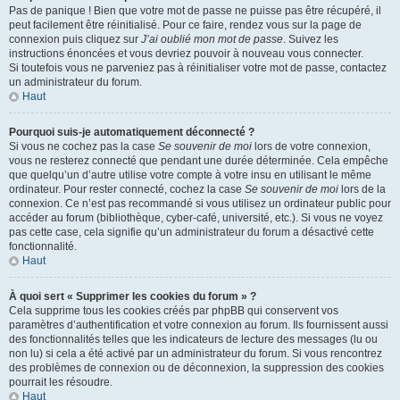
Pas de panique ! Bien que votre mot de passe ne puisse pas être récupéré, il
peut facilement être réinitialisé. Pour ce faire, rendez vous sur la page de
connexion puis cliquez sur
J’ai oublié mon mot de passe
. Suivez les
instructions énoncées et vous devriez pouvoir à nouveau vous connecter.
Si toutefois vous ne parveniez pas à réinitialiser votre mot de passe, contactez
un administrateur du forum.
Haut
Pourquoi suis-je automatiquement déconnecté ?
Si vous ne cochez pas la case
Se souvenir de moi
lors de votre connexion,
vous ne resterez connecté que pendant une durée déterminée. Cela empêche
que quelqu’un d’autre utilise votre compte à votre insu en utilisant le même
ordinateur. Pour rester connecté, cochez la case
Se souvenir de moi
lors de la
connexion. Ce n’est pas recommandé si vous utilisez un ordinateur public pour
accéder au forum (bibliothèque, cyber-café, université, etc.). Si vous ne voyez
pas cette case, cela signifie qu’un administrateur du forum a désactivé cette
fonctionnalité.
Haut
À quoi sert « Supprimer les cookies du forum » ?
Cela supprime tous les cookies créés par phpBB qui conservent vos
paramètres d’authentification et votre connexion au forum. Ils fournissent aussi
des fonctionnalités telles que les indicateurs de lecture des messages (lu ou
non lu) si cela a été activé par un administrateur du forum. Si vous rencontrez
des problèmes de connexion ou de déconnexion, la suppression des cookies
pourrait les résoudre.
Haut