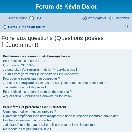
Forum de Kévin Dalot
Accès rapide
FAQ
M’enregistrer
Connexion
Home
Index du forum
ec
Foire aux questions (Questions posées
her
fréquemment)
ch
er
Problèmes de connexion et d’enregistrement
Pourquoi dois-je m’enregistrer ?
Que signifie COPPA ?
Je souhaite m’enregistrer, mais je n’y parviens pas !
Je suis enregistré mais je ne peux pas me connecter !
Pourquoi ne puis-je pas me connecter ?
Je me suis enregistré par le passé mais je ne peux plus me connecter ?!
J’ai perdu mon mot de passe !
Pourquoi suis-je automatiquement déconnecté ?
À quoi sert « Supprimer les cookies du forum » ?
Paramètres et préférences de l’utilisateur
Comment modifier mes paramètres ?
Comment empêcher mon nom d’apparaître dans la liste des membres connectés ?
Les heures ne sont pas correctes !
J’ai changé mon fuseau horaire et l’heure est toujours incorrecte !
Ma langue n’est pas dans la liste !