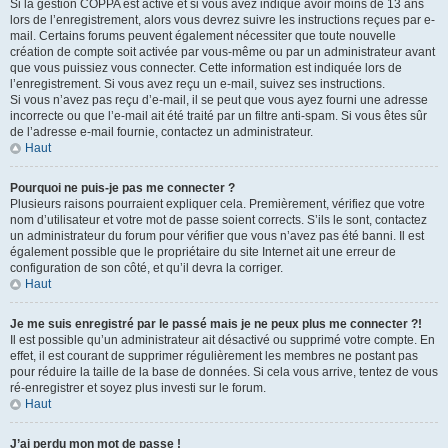
Si la gestion COPPA est active et si vous avez indiqué avoir moins de 13 ans
lors de l’enregistrement, alors vous devrez suivre les instructions reçues par e-
mail. Certains forums peuvent également nécessiter que toute nouvelle
création de compte soit activée par vous-même ou par un administrateur avant
que vous puissiez vous connecter. Cette information est indiquée lors de
l’enregistrement. Si vous avez reçu un e-mail, suivez ses instructions.
Si vous n’avez pas reçu d’e-mail, il se peut que vous ayez fourni une adresse
incorrecte ou que l’e-mail ait été traité par un filtre anti-spam. Si vous êtes sûr
de l’adresse e-mail fournie, contactez un administrateur.
Haut
Pourquoi ne puis-je pas me connecter ?
Plusieurs raisons pourraient expliquer cela. Premièrement, vérifiez que votre
nom d’utilisateur et votre mot de passe soient corrects. S’ils le sont, contactez
un administrateur du forum pour vérifier que vous n’avez pas été banni. Il est
également possible que le propriétaire du site Internet ait une erreur de
configuration de son côté, et qu’il devra la corriger.
Haut
Je me suis enregistré par le passé mais je ne peux plus me connecter ?!
Il est possible qu’un administrateur ait désactivé ou supprimé votre compte. En
effet, il est courant de supprimer régulièrement les membres ne postant pas
pour réduire la taille de la base de données. Si cela vous arrive, tentez de vous
ré-enregistrer et soyez plus investi sur le forum.
Haut
J’ai perdu mon mot de passe !