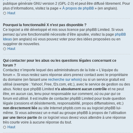
publique générale GNU version 2 (GPL-2.0) et peut être diffusé librement. Pour
plus d’informations, visitez la page «
À propos de phpBB
» (en anglais).
Haut
Pourquoi la fonctionnalité X n’est pas disponible ?
Ce logiciel a été développé et mis sous licence par phpBB Limited. Si vous
pensez qu’une fonctionnalité nécessite d’être ajoutée, visitez la page
phpBB
Ideas
(en anglais) où vous pouvez voter pour des idées proposées ou en
suggérer de nouvelles.
Haut
Qui contacter pour les abus ou les questions légales concernant ce
forum ?
Contactez n’importe lequel des administrateurs de la liste « L’équipe du
forum ». Si vous restez sans réponse alors prenez contact avec le propriétaire
du domaine (en faisant une
recherche sur whois
) ou si un service gratuit est
utilisé (exemple : Yahoo!, Free, f2s.com, etc.), avec le service de gestion ou des
abus. Notez que phpBB Limited
n’a absolument aucun contrôle
et ne peut
être, en aucun cas, tenu pour responsable sur
comment
,
où
ou
par qui
ce
forum est utilisé. Il est inutile de contacter phpBB Limited pour toute question
légale (cessions et désistements, responsabilité, propos diffamatoires, etc.)
non directement liée
au site Internet phpbb.com ou au logiciel phpBB lui-
même. Si vous adressez un e-mail au groupe phpBB à propos de l’utilisation
par une tierce partie
de ce logiciel vous devez vous attendre à une réponse
très courte voire à aucune réponse du tout.
Haut