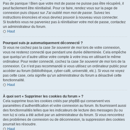
Pas de panique ! Bien que votre mot de passe ne puisse pas être récupéré, il
peut facilement être réinitialisé. Pour ce faire, rendez vous sur la page de
connexion puis cliquez sur
J’ai oublié mon mot de passe
. Suivez les
instructions énoncées et vous devriez pouvoir à nouveau vous connecter.
Si toutefois vous ne parveniez pas à réinitialiser votre mot de passe, contactez
un administrateur du forum.
Haut
Pourquoi suis-je automatiquement déconnecté ?
Si vous ne cochez pas la case
Se souvenir de moi
lors de votre connexion,
vous ne resterez connecté que pendant une durée déterminée. Cela empêche
que quelqu’un d’autre utilise votre compte à votre insu en utilisant le même
ordinateur. Pour rester connecté, cochez la case
Se souvenir de moi
lors de la
connexion. Ce n’est pas recommandé si vous utilisez un ordinateur public pour
accéder au forum (bibliothèque, cyber-café, université, etc.). Si vous ne voyez
pas cette case, cela signifie qu’un administrateur du forum a désactivé cette
fonctionnalité.
Haut
À quoi sert « Supprimer les cookies du forum » ?
Cela supprime tous les cookies créés par phpBB qui conservent vos
paramètres d’authentification et votre connexion au forum. Ils fournissent aussi
des fonctionnalités telles que les indicateurs de lecture des messages (lu ou
non lu) si cela a été activé par un administrateur du forum. Si vous rencontrez
des problèmes de connexion ou de déconnexion, la suppression des cookies
pourrait les résoudre.
Haut