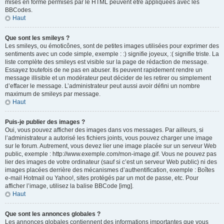
mises en forme permises par le HTML peuvent être appliquées avec les
BBCodes.
Haut
Que sont les smileys ?
Les smileys, ou émoticônes, sont de petites images utilisées pour exprimer des
sentiments avec un code simple, exemple : :) signifie joyeux, :( signifie triste. La
liste complète des smileys est visible sur la page de rédaction de message.
Essayez toutefois de ne pas en abuser. Ils peuvent rapidement rendre un
message illisible et un modérateur peut décider de les retirer ou simplement
d’effacer le message. L’administrateur peut aussi avoir défini un nombre
maximum de smileys par message.
Haut
Puis-je publier des images ?
Oui, vous pouvez afficher des images dans vos messages. Par ailleurs, si
l’administrateur a autorisé les fichiers joints, vous pouvez charger une image
sur le forum. Autrement, vous devez lier une image placée sur un serveur Web
public, exemple : http://www.exemple.com/mon-image.gif. Vous ne pouvez pas
lier des images de votre ordinateur (sauf si c’est un serveur Web public) ni des
images placées derrière des mécanismes d’authentification, exemple : Boîtes
e-mail Hotmail ou Yahoo!, sites protégés par un mot de passe, etc. Pour
afficher l’image, utilisez la balise BBCode [img].
Haut
Que sont les annonces globales ?
Les annonces globales contiennent des informations importantes que vous