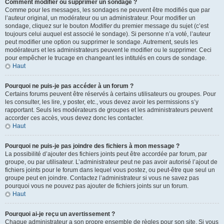
Comment modifier ou supprimer un sondage ?
Comme pour les messages, les sondages ne peuvent être modifiés que par
l’auteur original, un modérateur ou un administrateur. Pour modifier un
sondage, cliquez sur le bouton
Modifier
du premier message du sujet (c’est
toujours celui auquel est associé le sondage). Si personne n’a voté, l’auteur
peut modifier une option ou supprimer le sondage. Autrement, seuls les
modérateurs et les administrateurs peuvent le modifier ou le supprimer. Ceci
pour empêcher le trucage en changeant les intitulés en cours de sondage.
Haut
Pourquoi ne puis-je pas accéder à un forum ?
Certains forums peuvent être réservés à certains utilisateurs ou groupes. Pour
les consulter, les lire, y poster, etc., vous devez avoir les permissions s’y
rapportant. Seuls les modérateurs de groupes et les administrateurs peuvent
accorder ces accès, vous devez donc les contacter.
Haut
Pourquoi ne puis-je pas joindre des fichiers à mon message ?
La possibilité d’ajouter des fichiers joints peut être accordée par forum, par
groupe, ou par utilisateur. L’administrateur peut ne pas avoir autorisé l’ajout de
fichiers joints pour le forum dans lequel vous postez, ou peut-être que seul un
groupe peut en joindre. Contactez l’administrateur si vous ne savez pas
pourquoi vous ne pouvez pas ajouter de fichiers joints sur un forum.
Haut
Pourquoi ai-je reçu un avertissement ?
Chaque administrateur a son propre ensemble de règles pour son site. Si vous