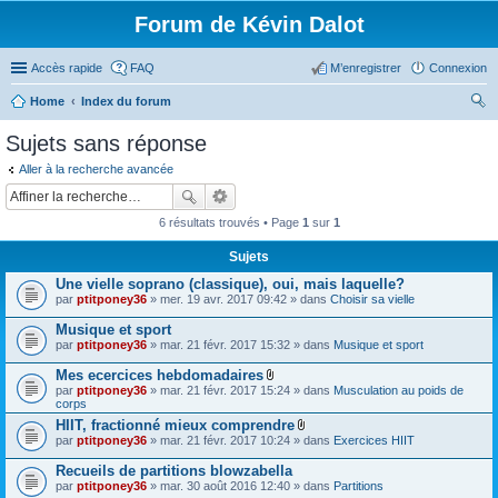
Forum de Kévin Dalot
Accès rapide
FAQ
M’enregistrer
Connexion
Home
Index du forum
ec
Sujets sans réponse
her
Aller à la recherche avancée
ch
er
6 résultats trouvés • Page
1
sur
1
Sujets
Une vielle soprano (classique), oui, mais laquelle?
par
ptitponey36
» mer. 19 avr. 2017 09:42 » dans
Choisir sa vielle
Musique et sport
par
ptitponey36
» mar. 21 févr. 2017 15:32 » dans
Musique et sport
Mes ecercices hebdomadaires
F
par
ptitponey36
» mar. 21 févr. 2017 15:24 » dans
Musculation au poids de
i
corps
c
HIIT, fractionné mieux comprendre
h
F
par
ptitponey36
» mar. 21 févr. 2017 10:24 » dans
i
Exercices HIIT
i
e
c
r
Recueils de partitions blowzabella
h
(
par
ptitponey36
» mar. 30 août 2016 12:40 » dans
Partitions
i
s