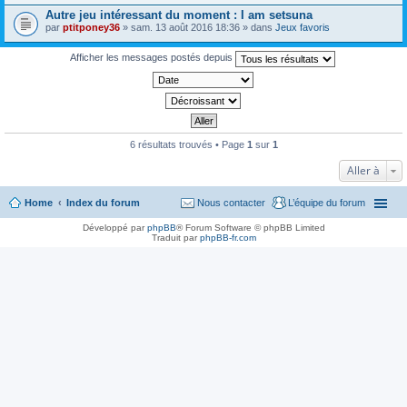
e
)
Autre jeu intéressant du moment : I am setsuna
r
j
(
par
ptitponey36
» sam. 13 août 2016 18:36 » dans
Jeux favoris
o
s
i
)
n
Afficher les messages postés depuis
j
t
o
(
i
s
n
)
t
(
s
)
6 résultats trouvés • Page
1
sur
1
Aller à
Home
Index du forum
Nous contacter
L’équipe du forum
Développé par
phpBB
® Forum Software © phpBB Limited
Traduit par
phpBB-fr.com