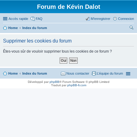
Forum de Kévin Dalot
Accès rapide
FAQ
M’enregistrer
Connexion
Home
Index du forum
ec
Supprimer les cookies du forum
her
ch
Êtes-vous sûr de vouloir supprimer tous les cookies de ce forum ?
er
Home
Index du forum
Nous contacter
L’équipe du forum
Développé par
phpBB
® Forum Software © phpBB Limited
Traduit par
phpBB-fr.com