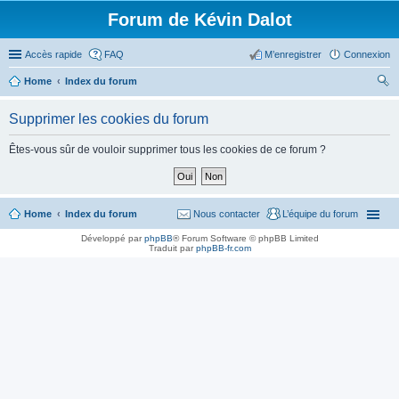
Forum de Kévin Dalot
Accès rapide
FAQ
M’enregistrer
Connexion
Home
Index du forum
ec
Supprimer les cookies du forum
her
ch
Êtes-vous sûr de vouloir supprimer tous les cookies de ce forum ?
er
Home
Index du forum
Nous contacter
L’équipe du forum
Développé par
phpBB
® Forum Software © phpBB Limited
Traduit par
phpBB-fr.com