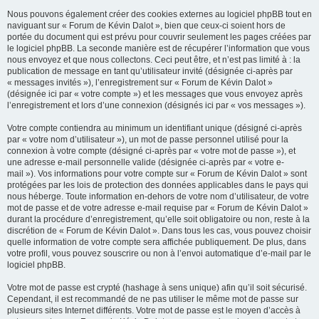
Nous pouvons également créer des cookies externes au logiciel phpBB tout en
naviguant sur « Forum de Kévin Dalot », bien que ceux-ci soient hors de
portée du document qui est prévu pour couvrir seulement les pages créées par
le logiciel phpBB. La seconde manière est de récupérer l’information que vous
nous envoyez et que nous collectons. Ceci peut être, et n’est pas limité à : la
publication de message en tant qu’utilisateur invité (désignée ci-après par
« messages invités »), l’enregistrement sur « Forum de Kévin Dalot »
(désignée ici par « votre compte ») et les messages que vous envoyez après
l’enregistrement et lors d’une connexion (désignés ici par « vos messages »).
Votre compte contiendra au minimum un identifiant unique (désigné ci-après
par « votre nom d’utilisateur »), un mot de passe personnel utilisé pour la
connexion à votre compte (désigné ci-après par « votre mot de passe »), et
une adresse e-mail personnelle valide (désignée ci-après par « votre e-
mail »). Vos informations pour votre compte sur « Forum de Kévin Dalot » sont
protégées par les lois de protection des données applicables dans le pays qui
nous héberge. Toute information en-dehors de votre nom d’utilisateur, de votre
mot de passe et de votre adresse e-mail requise par « Forum de Kévin Dalot »
durant la procédure d’enregistrement, qu’elle soit obligatoire ou non, reste à la
discrétion de « Forum de Kévin Dalot ». Dans tous les cas, vous pouvez choisir
quelle information de votre compte sera affichée publiquement. De plus, dans
votre profil, vous pouvez souscrire ou non à l’envoi automatique d’e-mail par le
logiciel phpBB.
Votre mot de passe est crypté (hashage à sens unique) afin qu’il soit sécurisé.
Cependant, il est recommandé de ne pas utiliser le même mot de passe sur
plusieurs sites Internet différents. Votre mot de passe est le moyen d’accès à