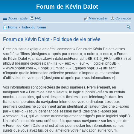
Forum de Kévin Dalot
Accès rapide
FAQ
M’enregistrer
Connexion
Home
Index du forum
ec
Forum de Kévin Dalot - Politique de vie privée
her
Cette politique explique en détail comment « Forum de Kévin Dalot » et ses
ch
sociétés affiliées (désignés ci-après par « nous », « notre », « nos », « Forum
er
de Kévin Dalot », « https://kevin-dalot.net/Forum/phpBB-3.1.9_FR/phpBB3 ») et
phpBB (désigné ci-après par « ils », « eux », « leur », « logiciel phpBB »,
« www.phpbb.com », « phpBB Limited », « Équipes phpBB ») utilisent
n’importe quelle information collectée pendant n’importe quelle session
d’utilisation de votre part (désignée ci-après par « vos informations »).
Vos informations sont collectées de deux manières. Premièrement, en
naviguant sur « Forum de Kévin Dalot », le logiciel phpBB créera un certain
nombre de cookies, qui sont des petits fichiers textes téléchargés dans les
fichiers temporaires du navigateur Internet de votre ordinateur. Les deux
premiers cookies ne contiennent qu’un identifiant utilisateur (désigné ci-après
par « user-id ») et un identifiant de session invité (désigné ci-après par
« session-id »), qui vous sont automatiquement assignés par le logiciel phpBB.
Un troisième cookie sera créé une fois que vous naviguerez sur les sujets de
« Forum de Kévin Dalot » et est utilisé pour stocker les informations sur les
sujets que vous avez lus, ce qui améliore votre navigation sur le forum.