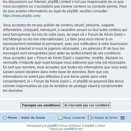
les discussions sur Internet. phpBB Limited n’est pas responsable de ce que
nous acceptons ou n’acceptons pas comme contenu ou conduite permis. Pour
de plus amples informations au sujet de phpBB, veuillez consulter :
https://www.phpbb.com/
.
Vous acceptez de ne pas publier de contenu abusif, obscène, vulgaire,
diffamatoire, choquant, menaçant, à caractère sexuel ou tout autre contenu qui
peut transgresser les lois de votre pays, du pays où « Forum de Kévin Dalot »
est hébergé ou les lois internationales. Le faire peut vous mener à un
bannissement immédiat et permanent, avec une notification à votre fournisseur
d’accès à Internet si nous le jugeons nécessaire. Les adresses IP de tous les
messages sont enregistrées pour aider au renforcement de ces conditions.
Vous acceptez que « Forum de Kévin Dalot » supprime, modifie, déplace ou
verrouille n’importe quel sujet lorsque nous estimons que cela est nécessaire.
En tant que membre, vous acceptez que toutes les informations que vous avez
saisies soient stockées dans notre base de données. Bien que ces
informations ne soient pas diffusées à une tierce partie sans votre
consentement, ni « Forum de Kévin Dalot », ni phpBB ne pourront être tenus
comme responsables en cas de tentative de piratage visant à compromettre
les données.
Home
Index du forum
Nous contacter
L’équipe du forum
Développé par
phpBB
® Forum Software © phpBB Limited
Traduit par
phpBB-fr.com