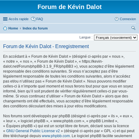
Forum de Kévin Dalot
Accès rapide
FAQ
Connexion
Home
Index du forum
ec
Langue :
her
Forum de Kévin Dalot - Enregistrement
ch
En accédant à « Forum de Kévin Dalot » (désigné ci-après par « nous »,
er
« notre », « nos », « Forum de Kévin Dalot », « https://kevin-
dalot.net/Forum/phpBB-3.1.9_FR/phpBB3 »), vous acceptez d’être légalement
responsable des conditions suivantes. Si vous n’acceptez pas d’être
légalement responsable de toutes les conditions suivantes, alors n’accédez
pas et/ou n’utilisez pas « Forum de Kévin Dalot ». Nous pouvons modifier
celles-ci à n’importe quel moment et nous ferons tout pour que vous en soyez
informé, bien qu’il soit prudent de vérifier régulièrement celles-ci par vous-
même. Si vous continuez d’utiliser « Forum de Kévin Dalot » alors que des
changements ont été effectués, vous acceptez d’être légalement responsable
des conditions découlant des mises à jour et/ou modifications.
Nos forums sont développés par phpBB (désigné ci-après par « ils », « eux »,
« leur », « logiciel phpBB », « www.phpbb.com », « phpBB Limited »,
« Équipes phpBB ») qui est un script libre de forum, déclaré sous la licence
«
GNU General Public License v2
» (désigné ci-après par « GPL ») et qui peut
être téléchargé depuis
www.phpbb.com
. Le logiciel phpBB facilite seulement