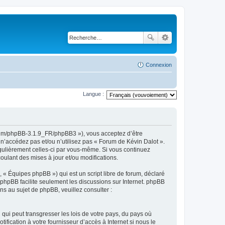
Connexion
Langue :
Forum/phpBB-3.1.9_FR/phpBB3 »), vous acceptez d’être
n’accédez pas et/ou n’utilisez pas « Forum de Kévin Dalot ».
égulièrement celles-ci par vous-même. Si vous continuez
ulant des mises à jour et/ou modifications.
 « Équipes phpBB ») qui est un script libre de forum, déclaré
l phpBB facilite seulement les discussions sur Internet. phpBB
 au sujet de phpBB, veuillez consulter :
qui peut transgresser les lois de votre pays, du pays où
fication à votre fournisseur d’accès à Internet si nous le