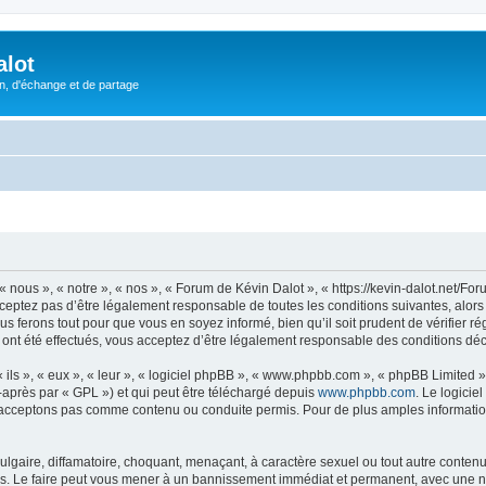
alot
, d'échange et de partage
 nous », « notre », « nos », « Forum de Kévin Dalot », « https://kevin-dalot.net/
eptez pas d’être légalement responsable de toutes les conditions suivantes, alors 
s ferons tout pour que vous en soyez informé, bien qu’il soit prudent de vérifier r
ont été effectués, vous acceptez d’être légalement responsable des conditions déco
ls », « eux », « leur », « logiciel phpBB », « www.phpbb.com », « phpBB Limited »,
-après par « GPL ») et qui peut être téléchargé depuis
www.phpbb.com
. Le logicie
acceptons pas comme contenu ou conduite permis. Pour de plus amples informations
lgaire, diffamatoire, choquant, menaçant, à caractère sexuel ou tout autre contenu 
s. Le faire peut vous mener à un bannissement immédiat et permanent, avec une noti