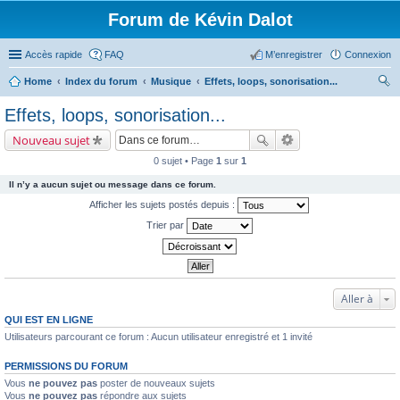
Forum de Kévin Dalot
Accès rapide
FAQ
M’enregistrer
Connexion
Home
Index du forum
Musique
Effets, loops, sonorisation...
ec
Effets, loops, sonorisation...
her
Nouveau sujet
ch
0 sujet • Page
1
sur
1
er
Il n’y a aucun sujet ou message dans ce forum.
Afficher les sujets postés depuis :
Trier par
Aller à
QUI EST EN LIGNE
Utilisateurs parcourant ce forum : Aucun utilisateur enregistré et 1 invité
PERMISSIONS DU FORUM
Vous
ne pouvez pas
poster de nouveaux sujets
Vous
ne pouvez pas
répondre aux sujets