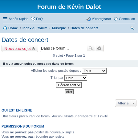
Forum de Kévin Dalot
Accès rapide
FAQ
M’enregistrer
Connexion
Home
Index du forum
Musique
Dates de concert
ec
Dates de concert
her
Nouveau sujet
ch
0 sujet • Page
1
sur
1
er
Il n’y a aucun sujet ou message dans ce forum.
Afficher les sujets postés depuis :
Trier par
Aller à
QUI EST EN LIGNE
Utilisateurs parcourant ce forum : Aucun utilisateur enregistré et 1 invité
PERMISSIONS DU FORUM
Vous
ne pouvez pas
poster de nouveaux sujets
Vous
ne pouvez pas
répondre aux sujets