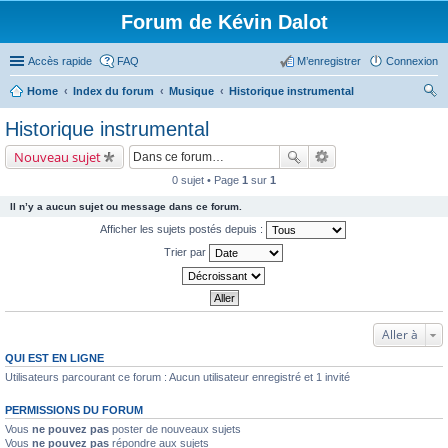
Forum de Kévin Dalot
Accès rapide
FAQ
M’enregistrer
Connexion
Home
Index du forum
Musique
Historique instrumental
ec
Historique instrumental
her
Nouveau sujet
ch
0 sujet • Page
1
sur
1
er
Il n’y a aucun sujet ou message dans ce forum.
Afficher les sujets postés depuis :
Trier par
Aller à
QUI EST EN LIGNE
Utilisateurs parcourant ce forum : Aucun utilisateur enregistré et 1 invité
PERMISSIONS DU FORUM
Vous
ne pouvez pas
poster de nouveaux sujets
Vous
ne pouvez pas
répondre aux sujets