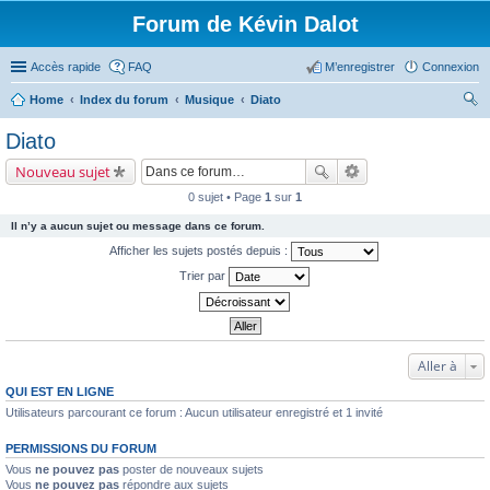
Forum de Kévin Dalot
Accès rapide
FAQ
M’enregistrer
Connexion
Home
Index du forum
Musique
Diato
ec
Diato
her
Nouveau sujet
ch
0 sujet • Page
1
sur
1
er
Il n’y a aucun sujet ou message dans ce forum.
Afficher les sujets postés depuis :
Trier par
Aller à
QUI EST EN LIGNE
Utilisateurs parcourant ce forum : Aucun utilisateur enregistré et 1 invité
PERMISSIONS DU FORUM
Vous
ne pouvez pas
poster de nouveaux sujets
Vous
ne pouvez pas
répondre aux sujets