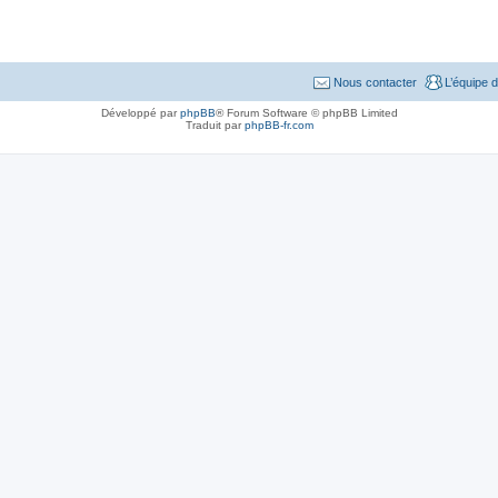
Nous contacter
L’équipe 
Développé par
phpBB
® Forum Software © phpBB Limited
Traduit par
phpBB-fr.com