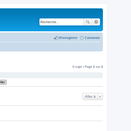
M’enregistrer
Connexion
0 sujet • Page
1
sur
1
Aller à