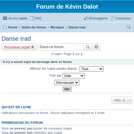
Forum de Kévin Dalot
Accès rapide
FAQ
M’enregistrer
Connexion
Home
Index du forum
Musique
Danse trad
ec
Danse trad
her
Nouveau sujet
ch
0 sujet • Page
1
sur
1
er
Il n’y a aucun sujet ou message dans ce forum.
Afficher les sujets postés depuis :
Trier par
Aller à
QUI EST EN LIGNE
Utilisateurs parcourant ce forum : Aucun utilisateur enregistré et 1 invité
PERMISSIONS DU FORUM
Vous
ne pouvez pas
poster de nouveaux sujets
Vous
ne pouvez pas
répondre aux sujets