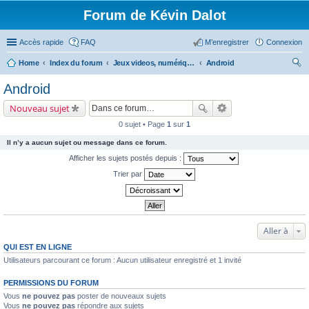
Forum de Kévin Dalot
Accès rapide
FAQ
M’enregistrer
Connexion
Home
Index du forum
Jeux videos, numérique, smartphone....
Android
ec
Android
her
Nouveau sujet
ch
0 sujet • Page
1
sur
1
er
Il n’y a aucun sujet ou message dans ce forum.
Afficher les sujets postés depuis :
Trier par
Aller à
QUI EST EN LIGNE
Utilisateurs parcourant ce forum : Aucun utilisateur enregistré et 1 invité
PERMISSIONS DU FORUM
Vous
ne pouvez pas
poster de nouveaux sujets
Vous
ne pouvez pas
répondre aux sujets