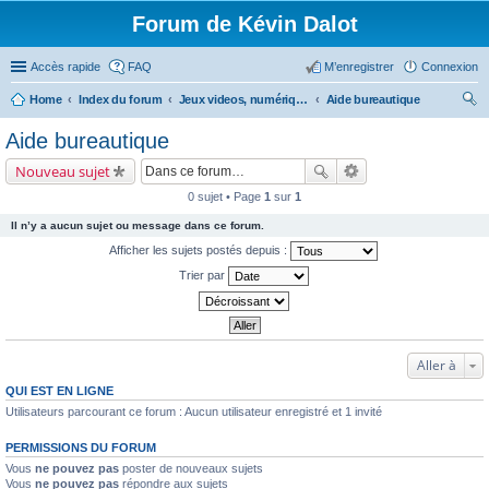
Forum de Kévin Dalot
Accès rapide
FAQ
M’enregistrer
Connexion
Home
Index du forum
Jeux videos, numérique, smartphone....
Aide bureautique
ec
Aide bureautique
her
Nouveau sujet
ch
0 sujet • Page
1
sur
1
er
Il n’y a aucun sujet ou message dans ce forum.
Afficher les sujets postés depuis :
Trier par
Aller à
QUI EST EN LIGNE
Utilisateurs parcourant ce forum : Aucun utilisateur enregistré et 1 invité
PERMISSIONS DU FORUM
Vous
ne pouvez pas
poster de nouveaux sujets
Vous
ne pouvez pas
répondre aux sujets