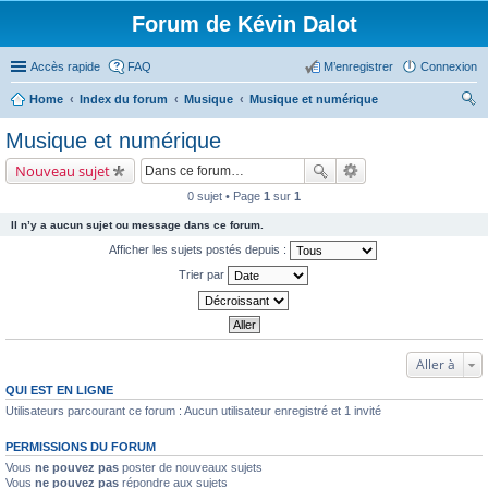
Forum de Kévin Dalot
Accès rapide
FAQ
M’enregistrer
Connexion
Home
Index du forum
Musique
Musique et numérique
ec
Musique et numérique
her
Nouveau sujet
ch
0 sujet • Page
1
sur
1
er
Il n’y a aucun sujet ou message dans ce forum.
Afficher les sujets postés depuis :
Trier par
Aller à
QUI EST EN LIGNE
Utilisateurs parcourant ce forum : Aucun utilisateur enregistré et 1 invité
PERMISSIONS DU FORUM
Vous
ne pouvez pas
poster de nouveaux sujets
Vous
ne pouvez pas
répondre aux sujets