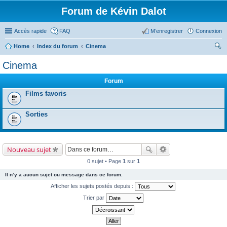
Forum de Kévin Dalot
Accès rapide
FAQ
M’enregistrer
Connexion
Home
Index du forum
Cinema
ec
Cinema
her
Forum
ch
Films favoris
er
Sorties
Nouveau sujet
0 sujet • Page
1
sur
1
Il n’y a aucun sujet ou message dans ce forum.
Afficher les sujets postés depuis :
Trier par