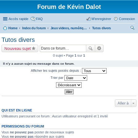
Forum de Kévin Dalot
Accès rapide
FAQ
M’enregistrer
Connexion
Home
Index du forum
Jeux videos, numérique, smartphone....
Tutos divers
ec
Tutos divers
her
Nouveau sujet
ch
0 sujet • Page
1
sur
1
er
Il n’y a aucun sujet ou message dans ce forum.
Afficher les sujets postés depuis :
Trier par
Aller à
QUI EST EN LIGNE
Utilisateurs parcourant ce forum : Aucun utilisateur enregistré et 1 invité
PERMISSIONS DU FORUM
Vous
ne pouvez pas
poster de nouveaux sujets
Vous
ne pouvez pas
répondre aux sujets