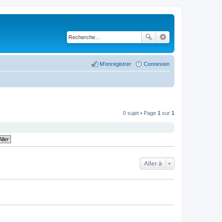
M’enregistrer
Connexion
0 sujet • Page
1
sur
1
Aller à