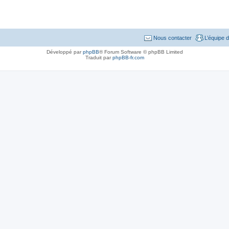
Nous contacter
L’équipe 
Développé par
phpBB
® Forum Software © phpBB Limited
Traduit par
phpBB-fr.com