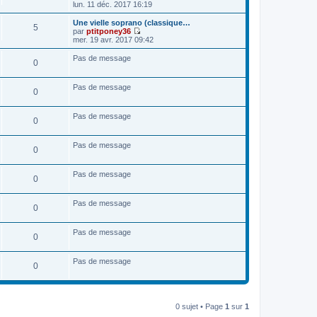
V
lun. 11 déc. 2017 16:19
r
o
n
i
Une vielle soprano (classique…
i
5
r
par
ptitponey36
e
l
V
mer. 19 avr. 2017 09:42
r
e
o
m
d
i
e
Pas de message
0
e
r
s
r
l
s
n
e
a
Pas de message
i
d
0
g
e
e
e
r
r
m
n
Pas de message
0
e
i
s
e
s
r
Pas de message
a
m
0
g
e
e
s
Pas de message
s
0
a
g
e
Pas de message
0
Pas de message
0
Pas de message
0
0 sujet • Page
1
sur
1