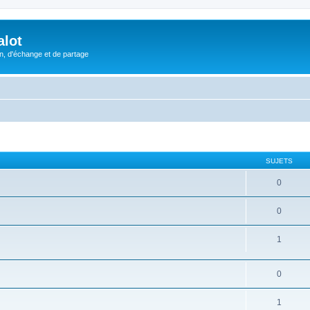
alot
, d'échange et de partage
SUJETS
0
0
1
0
1