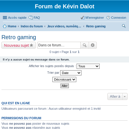
Forum de Kévin Dalot
Accès rapide
FAQ
M’enregistrer
Connexion
Home
Index du forum
Jeux videos, numérique, smartphone....
Retro gaming
ec
Retro gaming
her
Nouveau sujet
ch
0 sujet • Page
1
sur
1
er
Il n’y a aucun sujet ou message dans ce forum.
Afficher les sujets postés depuis :
Trier par
Aller à
QUI EST EN LIGNE
Utilisateurs parcourant ce forum : Aucun utilisateur enregistré et 1 invité
PERMISSIONS DU FORUM
Vous
ne pouvez pas
poster de nouveaux sujets
Vous
ne pouvez pas
répondre aux sujets