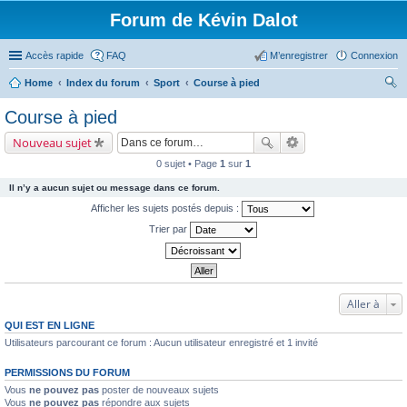
Forum de Kévin Dalot
Accès rapide
FAQ
M’enregistrer
Connexion
Home
Index du forum
Sport
Course à pied
ec
Course à pied
her
Nouveau sujet
ch
0 sujet • Page
1
sur
1
er
Il n’y a aucun sujet ou message dans ce forum.
Afficher les sujets postés depuis :
Trier par
Aller à
QUI EST EN LIGNE
Utilisateurs parcourant ce forum : Aucun utilisateur enregistré et 1 invité
PERMISSIONS DU FORUM
Vous
ne pouvez pas
poster de nouveaux sujets
Vous
ne pouvez pas
répondre aux sujets