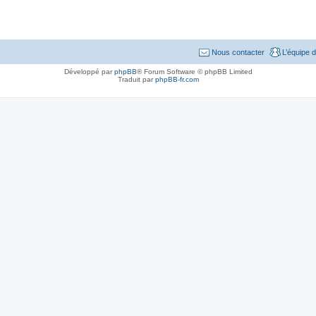
Nous contacter
L’équipe 
Développé par
phpBB
® Forum Software © phpBB Limited
Traduit par
phpBB-fr.com