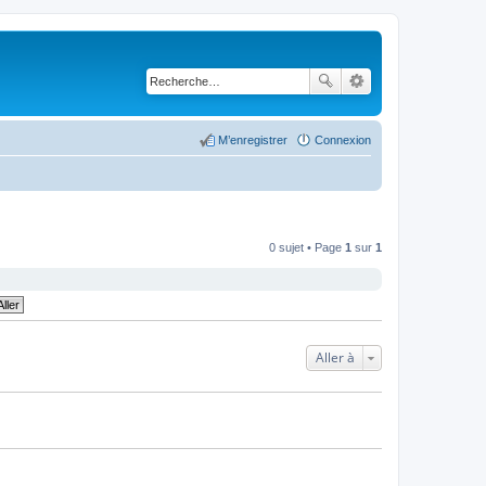
M’enregistrer
Connexion
0 sujet • Page
1
sur
1
Aller à