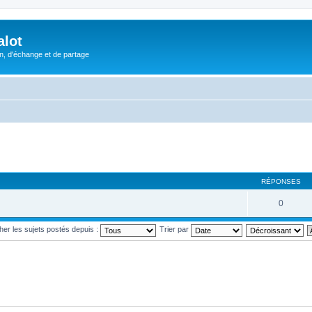
alot
, d'échange et de partage
RÉPONSES
0
cher les sujets postés depuis :
Trier par