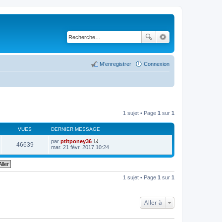
M’enregistrer
Connexion
1 sujet • Page
1
sur
1
VUES
DERNIER MESSAGE
par
ptitponey36
46639
V
mar. 21 févr. 2017 10:24
o
i
r
l
e
1 sujet • Page
1
sur
1
d
e
r
n
Aller à
i
e
r