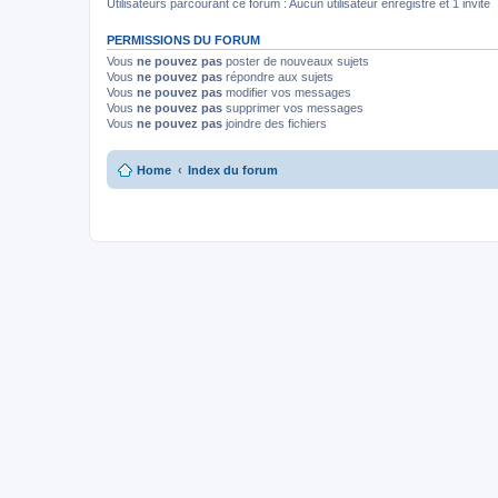
i
Utilisateurs parcourant ce forum : Aucun utilisateur enregistré et 1 invité
n
t
PERMISSIONS DU FORUM
(
s
Vous
ne pouvez pas
poster de nouveaux sujets
)
Vous
ne pouvez pas
répondre aux sujets
Vous
ne pouvez pas
modifier vos messages
Vous
ne pouvez pas
supprimer vos messages
Vous
ne pouvez pas
joindre des fichiers
Home
Index du forum