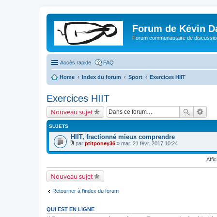
Forum de Kévin D
Forum communautaire de discussion
Accès rapide
FAQ
Home
Index du forum
Sport
Exercices HIIT
Exercices HIIT
Nouveau sujet
SUJETS
HIIT, fractionné mieux comprendre
par
ptitponey36
» mar. 21 févr. 2017 10:24
F
i
Affi
c
h
i
Nouveau sujet
e
r
(
Retourner à l’index du forum
s
)
j
QUI EST EN LIGNE
o