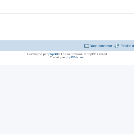
Nous contacter
L’équipe 
Développé par
phpBB
® Forum Software © phpBB Limited
Traduit par
phpBB-fr.com