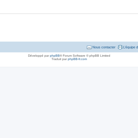
Nous contacter
L’équipe 
Développé par
phpBB
® Forum Software © phpBB Limited
Traduit par
phpBB-fr.com