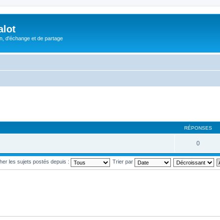
alot
, d'échange et de partage
RÉPONSES
0
cher les sujets postés depuis :
Trier par