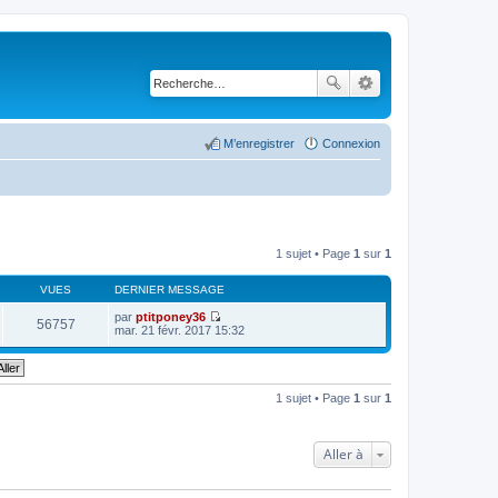
M’enregistrer
Connexion
1 sujet • Page
1
sur
1
VUES
DERNIER MESSAGE
par
ptitponey36
56757
V
mar. 21 févr. 2017 15:32
o
i
r
l
e
1 sujet • Page
1
sur
1
d
e
r
n
Aller à
i
e
r