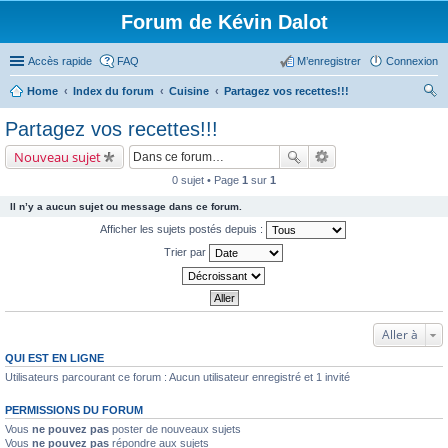
Forum de Kévin Dalot
Accès rapide
FAQ
M’enregistrer
Connexion
Home
Index du forum
Cuisine
Partagez vos recettes!!!
ec
Partagez vos recettes!!!
her
Nouveau sujet
ch
0 sujet • Page
1
sur
1
er
Il n’y a aucun sujet ou message dans ce forum.
Afficher les sujets postés depuis :
Trier par
Aller à
QUI EST EN LIGNE
Utilisateurs parcourant ce forum : Aucun utilisateur enregistré et 1 invité
PERMISSIONS DU FORUM
Vous
ne pouvez pas
poster de nouveaux sujets
Vous
ne pouvez pas
répondre aux sujets