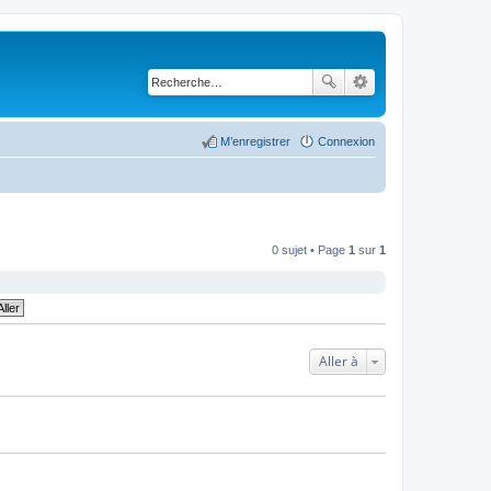
M’enregistrer
Connexion
0 sujet • Page
1
sur
1
Aller à