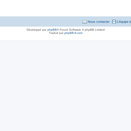
Nous contacter
L’équipe 
Développé par
phpBB
® Forum Software © phpBB Limited
Traduit par
phpBB-fr.com