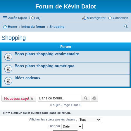
Forum de Kévin Dalot
Accès rapide
FAQ
M’enregistrer
Connexion
Home
Index du forum
Shopping
ec
Shopping
her
Forum
ch
Bons plans shopping vestimentaire
er
Bons plans shopping numérique
Idées cadeaux
Nouveau sujet
0 sujet • Page
1
sur
1
Il n’y a aucun sujet ou message dans ce forum.
Afficher les sujets postés depuis :
Trier par