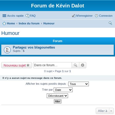
Forum de Kévin Dalot
Accès rapide
FAQ
M’enregistrer
Connexion
Home
Index du forum
Humour
ec
Humour
her
Forum
ch
Partagez vos blagounettes
er
Sujets :
5
Nouveau sujet
0 sujet • Page
1
sur
1
Il n’y a aucun sujet ou message dans ce forum.
Afficher les sujets postés depuis :
Trier par
Aller à