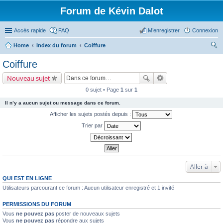
Forum de Kévin Dalot
Accès rapide
FAQ
M’enregistrer
Connexion
Home
Index du forum
Coiffure
ec
Coiffure
her
Nouveau sujet
ch
0 sujet • Page
1
sur
1
er
Il n’y a aucun sujet ou message dans ce forum.
Afficher les sujets postés depuis :
Trier par
Aller à
QUI EST EN LIGNE
Utilisateurs parcourant ce forum : Aucun utilisateur enregistré et 1 invité
PERMISSIONS DU FORUM
Vous
ne pouvez pas
poster de nouveaux sujets
Vous
ne pouvez pas
répondre aux sujets