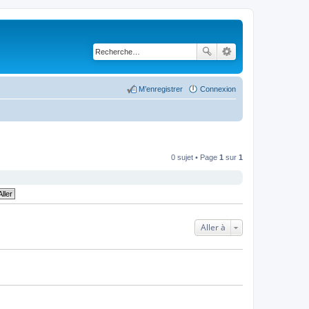
M’enregistrer
Connexion
0 sujet • Page
1
sur
1
Aller à