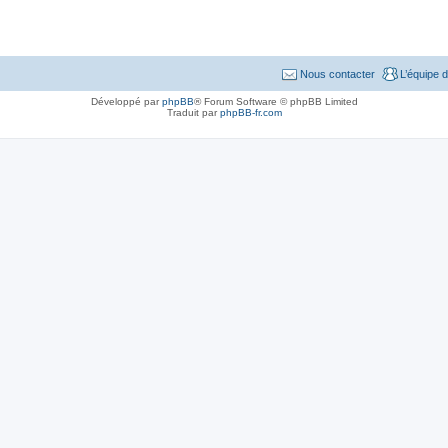
Nous contacter
L’équipe 
Développé par
phpBB
® Forum Software © phpBB Limited
Traduit par
phpBB-fr.com