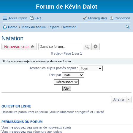
Forum de Kévin Dalot
Accès rapide
FAQ
M’enregistrer
Connexion
Home
Index du forum
Sport
Natation
ec
Natation
her
Nouveau sujet
ch
0 sujet • Page
1
sur
1
er
Il n’y a aucun sujet ou message dans ce forum.
Afficher les sujets postés depuis :
Trier par
Aller à
QUI EST EN LIGNE
Utilisateurs parcourant ce forum : Aucun utilisateur enregistré et 1 invité
PERMISSIONS DU FORUM
Vous
ne pouvez pas
poster de nouveaux sujets
Vous
ne pouvez pas
répondre aux sujets